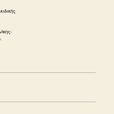
κιδικής
ίκης-
.