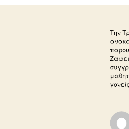
Την Τ
ανακα
παρου
Ζαφει
συγγρ
μαθητ
γονείς