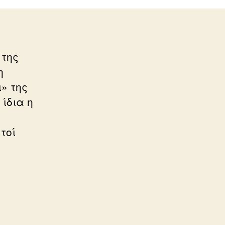
 της
η
» της
ίδια η
τοί