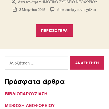
Από τον/την
ΔΗΜΟΤΙΚΟ ΣΧΟΛΕΙΟ ΝΕΟΧΩΡΙΟΥ
Συντάκτης
άρθρου
στο
3 Μαρτίου 2015
Δεν υπάρχουν σχόλια
Ημ.
Στοιχε
δημοσίευσης
επικοι
“Στοιχεία
ΠΕΡΙΣΣΌΤΕΡΑ
επικοινωνίας”
Αναζήτηση
για:
Πρόσφατα άρθρα
ΒΙΒΛΙΟΠΑΡΟΥΣΙΑΣΗ
ΜΙΣΘΩΣΗ ΛΕΩΦΟΡΕΙΟΥ